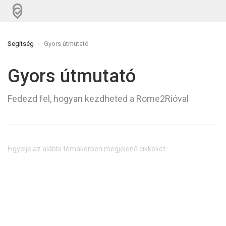
Segítség
Gyors útmutató
Gyors útmutató
Fedezd fel, hogyan kezdheted a Rome2Rióval
Figyelje az alábbi témakörben megjelenő cikkeket: